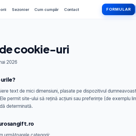
orii
Sezonier
Cum cumpăr
Contact
FORMULAR
 de cookie-uri
 mai 2026
urile?
ișiere text de mici dimensiuni, plasate pe dispozitivul dumneavoas
. Ele permit site-ului să rețină acțiuni sau preferințe (de exemplu 
adă determinată.
urosangift.ro
im următoarele categorii: