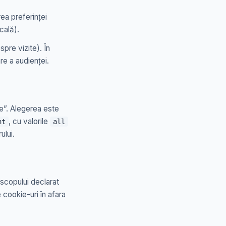
a preferinței
cală).
pre vizite). În
e a audienței.
e”. Alegerea este
, cu valorile
nt
all
ului.
 scopului declarat
e cookie-uri în afara