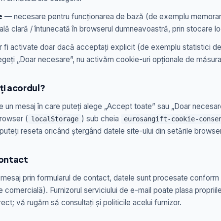
e
— necesare pentru funcționarea de bază (de exemplu memorare
ală clară / întunecată în browserul dumneavoastră, prin stocare lo
fi activate doar dacă acceptați explicit (de exemplu statistici des
egeți „Doar necesare”, nu activăm cookie-uri opționale de măsurar
ți acordul?
re un mesaj în care puteți alege „Accept toate” sau „Doar necesar
rowser (
) sub cheia
localStorage
eurosangift-cookie-conse
 puteți reseta oricând ștergând datele site-ului din setările browser
contact
n mesaj prin formularul de contact, datele sunt procesate conform
re comercială). Furnizorul serviciului de e-mail poate plasa propriil
rect; vă rugăm să consultați și politicile acelui furnizor.