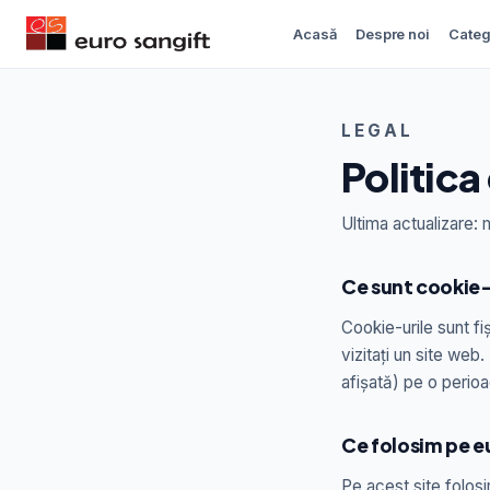
Acasă
Despre noi
Categ
LEGAL
Politica
Ultima actualizare:
Ce sunt cookie-
Cookie-urile sunt f
vizitați un site web
afișată) pe o perio
Ce folosim pe e
Pe acest site folos