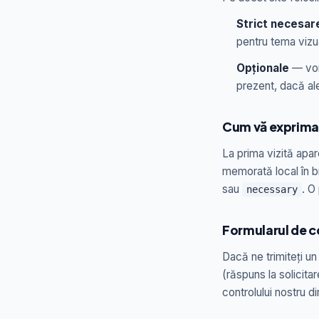
Strict necesar
pentru tema vizu
Opționale
— vor 
prezent, dacă al
Cum vă exprima
La prima vizită apa
memorată local în b
sau
. O
necessary
Formularul de 
Dacă ne trimiteți u
(răspuns la solicita
controlului nostru di