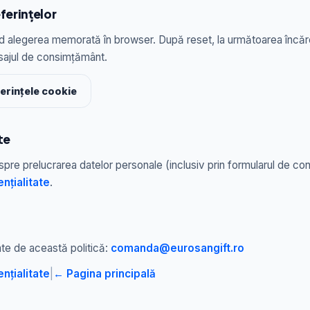
ferințelor
nd alegerea memorată în browser. După reset, la următoarea încărca
sajul de consimțământ.
erințele cookie
te
spre prelucrarea datelor personale (inclusiv prin formularul de con
ențialitate
.
ate de această politică:
comanda@eurosangift.ro
ențialitate
|
← Pagina principală